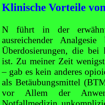
Klinische Vorteile vo
N führt in der erwähn
ausreichender
Analgesie
b
Überdosierungen, die bei
ist. Zu meiner Zeit wenigst
– gab es kein anderes
opioi
als Betäu­bungsmittel (BTM
vor Allem der Anwe
Notfallmedizin unkomplizie