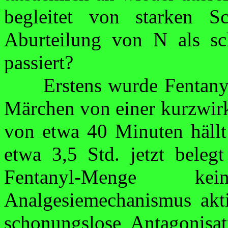
begleitet von starken S
Aburteilung von N als sc
passiert?
Erstens wurde Fentanyl
Märchen von einer
kurzwir
von etwa 40 Minuten
hällt
etwa 3,5 Std. jetzt belegt
Fentanyl-Menge
kein 
Analgesiemechanismus akti
schonungslose
Antagoni­sa