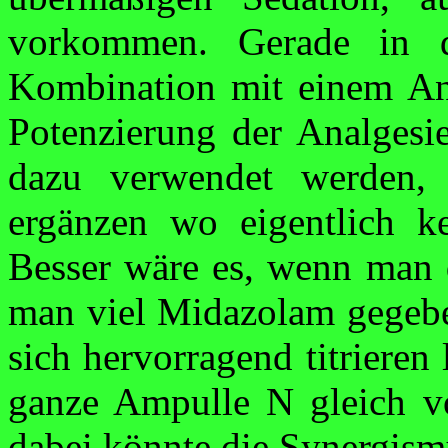
vorkommen. Gerade in de
Kombi­nation mit einem
An
Potenzierung der
Analgesi
dazu verwendet werden,
ergänzen wo eigentlich 
Besser wäre es, wenn man 
man viel Midazolam gegeb
sich hervor­ragend
titrieren
l
ganze Ampulle N gleich v
dabei könnte die
Synergism